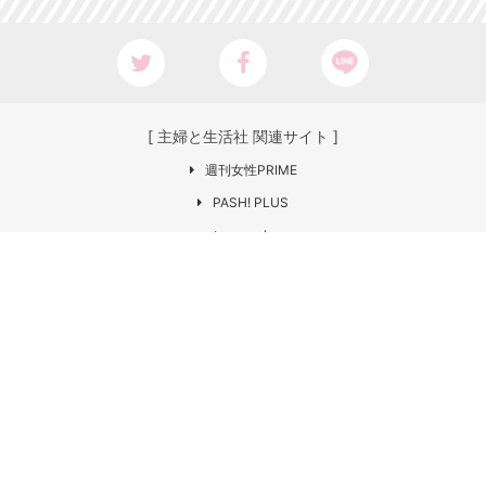
[ 主婦と生活社 関連サイト ]
週刊女性PRIME
PASH! PLUS
ar web
CHANTO
日本×アウトドア【cazual】
Web LEON
お問い合わせ
COPYRIGHT © SHUFU TO SEIKATSU SHA
CO.,LTD. All rights reserved.