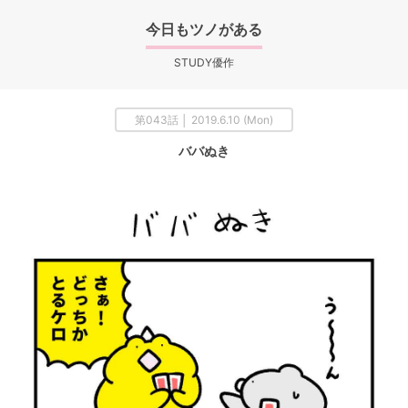
今日もツノがある
STUDY優作
第043話 │ 2019.6.10 (Mon)
ババぬき