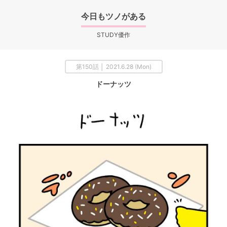
今日もツノがある
STUDY優作
第150話 │ 2021.6.28 (Mon)
ドーナッツ