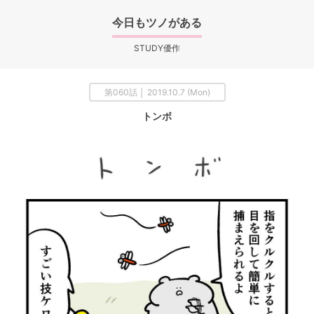
今日もツノがある
STUDY優作
第060話 │ 2019.10.7 (Mon)
トンボ