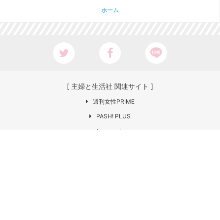
ホーム
[ 主婦と生活社 関連サイト ]
週刊女性PRIME
PASH! PLUS
ar web
CHANTO
日本×アウトドア【cazual】
Web LEON
お問い合わせ