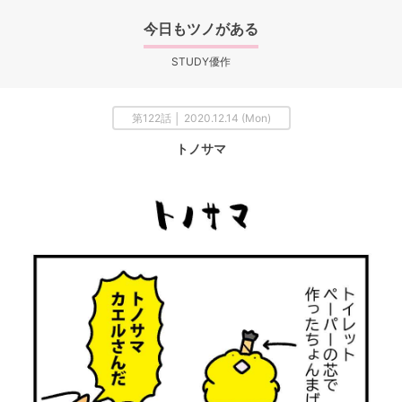
今日もツノがある
STUDY優作
第122話 │ 2020.12.14 (Mon)
トノサマ