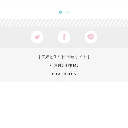
ホーム
[ 主婦と生活社 関連サイト ]
週刊女性PRIME
PASH! PLUS
ar web
CHANTO
日本×アウトドア【cazual】
Web LEON
お問い合わせ