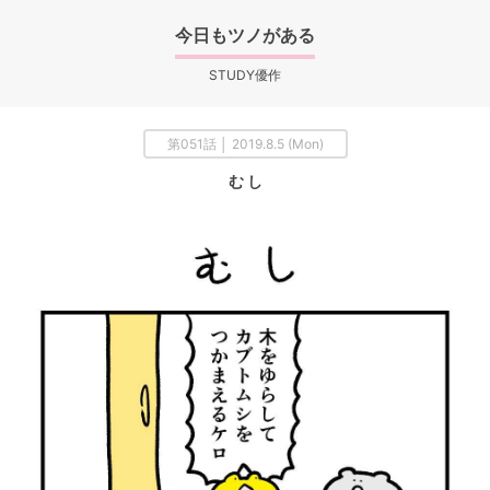
今日もツノがある
STUDY優作
第051話 │ 2019.8.5 (Mon)
む し