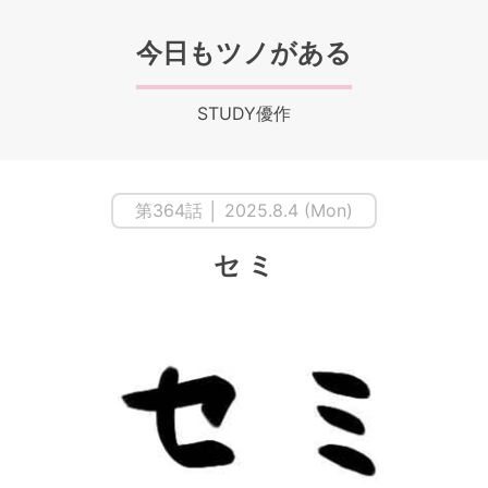
今日もツノがある
STUDY優作
第364話 │ 2025.8.4 (Mon)
セ ミ