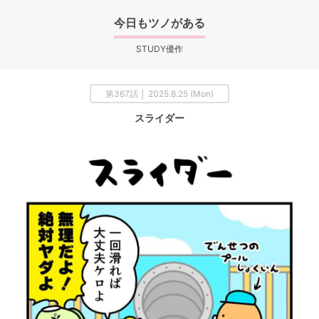
今日もツノがある
STUDY優作
第367話 │ 2025.8.25 (Mon)
スライダー