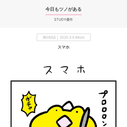
今日もツノがある
STUDY優作
第082話 │ 2020.3.9 (Mon)
スマホ