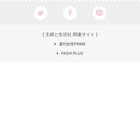
[ 主婦と生活社 関連サイト ]
週刊女性PRIME
PASH! PLUS
ar web
CHANTO
日本×アウトドア【cazual】
Web LEON
お問い合わせ
COPYRIGHT © SHUFU TO SEIKATSU SHA
CO.,LTD. All rights reserved.