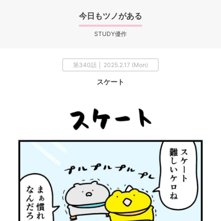
今日もツノがある
STUDY優作
第340話 │ 2025.2.17 (Mon)
スケート