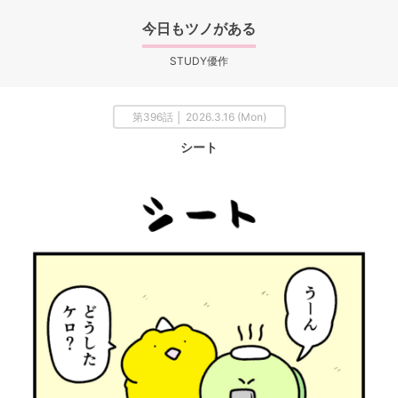
今日もツノがある
STUDY優作
第396話 │ 2026.3.16 (Mon)
シート