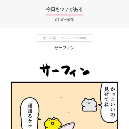
今日もツノがある
STUDY優作
第366話 │ 2025.8.18 (Mon)
サーフィン