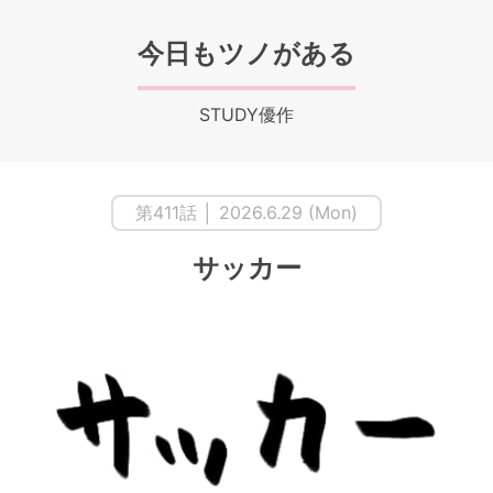
今日もツノがある
STUDY優作
第411話 │ 2026.6.29 (Mon)
サッカー