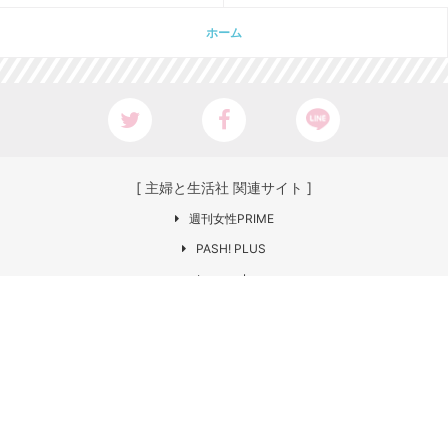
ホーム
[ 主婦と生活社 関連サイト ]
週刊女性PRIME
PASH! PLUS
ar web
CHANTO
日本×アウトドア【cazual】
Web LEON
お問い合わせ