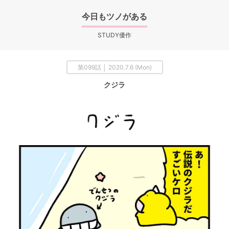
今日もツノがある
STUDY優作
第099話 │ 2020.7.6 (Mon)
クジラ