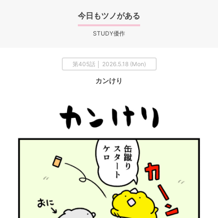
今日もツノがある
STUDY優作
第405話 │ 2026.5.18 (Mon)
カンけり