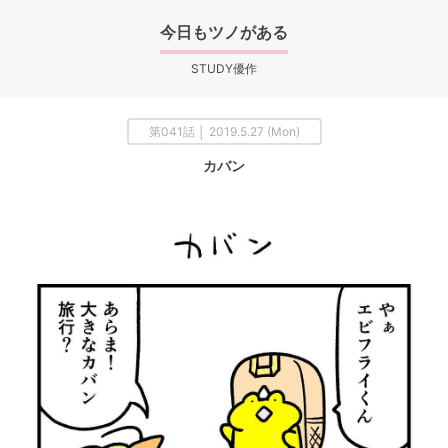
今日もツノがある
STUDY優作
第041話 │ 2019.5.27 (Mon)
カバン