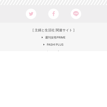
[ 主婦と生活社 関連サイト ]
週刊女性PRIME
PASH! PLUS
ar web
CHANTO
日本×アウトドア【cazual】
Web LEON
お問い合わせ
COPYRIGHT © SHUFU TO SEIKATSU SHA
CO.,LTD. All rights reserved.