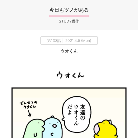
今日もツノがある
STUDY優作
第138話 │ 2021.4.5 (Mon)
ウオくん