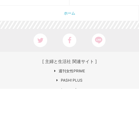
ホーム
[ 主婦と生活社 関連サイト ]
週刊女性PRIME
PASH! PLUS
ar web
CHANTO
日本×アウトドア【cazual】
Web LEON
お問い合わせ