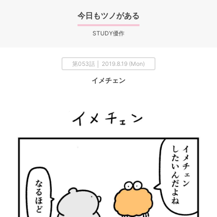
今日もツノがある
STUDY優作
第053話 │ 2019.8.19 (Mon)
イメチェン