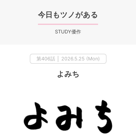
今日もツノがある
STUDY優作
第406話 │ 2026.5.25 (Mon)
よみち