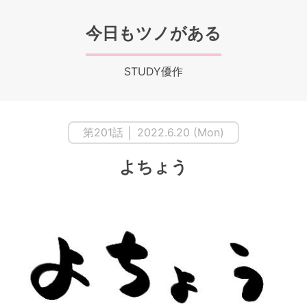
今日もツノがある
STUDY優作
第201話 │ 2022.6.20 (Mon)
よちょう