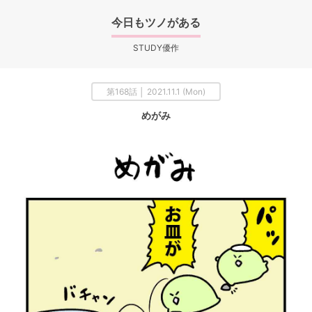
今日もツノがある
STUDY優作
第168話 │ 2021.11.1 (Mon)
めがみ