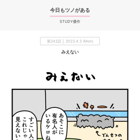
今日もツノがある
STUDY優作
第242話 │ 2023.4.3 (Mon)
みえない