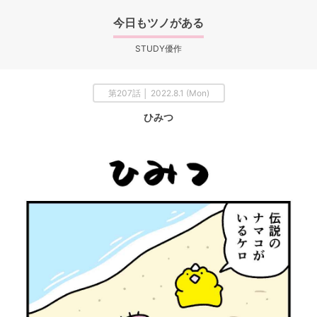
今日もツノがある
STUDY優作
第207話 │ 2022.8.1 (Mon)
ひみつ