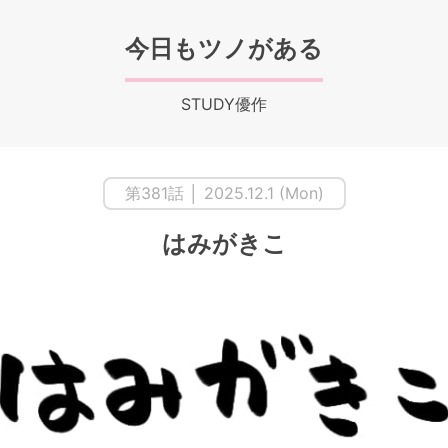
今日もツノがある
STUDY優作
第381話 │ 2025.12.1 (Mon)
はみがきこ