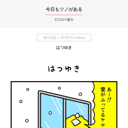
今日もツノがある
STUDY優作
第022話 │ 2019.1.14 (Mon)
はつゆき