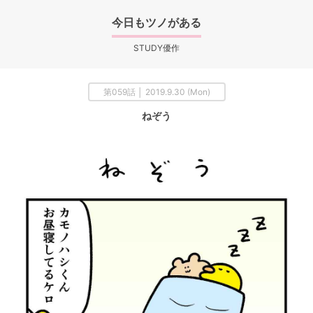
今日もツノがある
STUDY優作
第059話 │ 2019.9.30 (Mon)
ねぞう