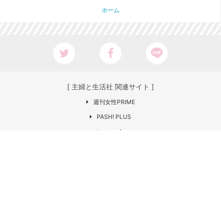
ホーム
[ 主婦と生活社 関連サイト ]
週刊女性PRIME
PASH! PLUS
ar web
CHANTO
日本×アウトドア【cazual】
Web LEON
お問い合わせ