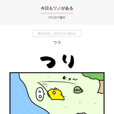
今日もツノがある
STUDY優作
第352話 │ 2025.5.12 (Mon)
つ り