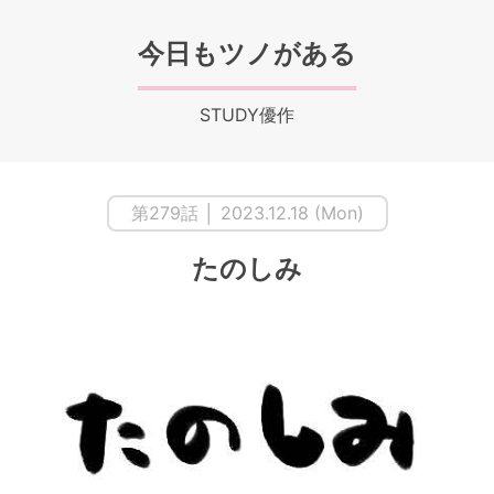
今日もツノがある
STUDY優作
第279話 │ 2023.12.18 (Mon)
たのしみ