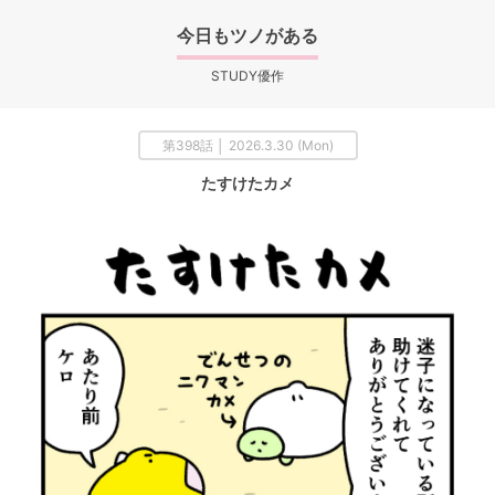
今日もツノがある
STUDY優作
第398話 │ 2026.3.30 (Mon)
たすけたカメ