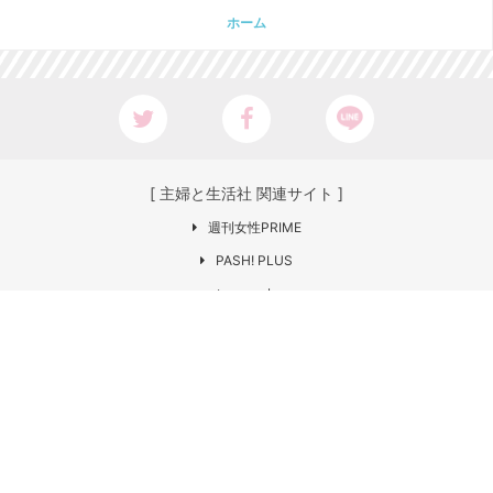
ホーム
[ 主婦と生活社 関連サイト ]
週刊女性PRIME
PASH! PLUS
ar web
CHANTO
日本×アウトドア【cazual】
Web LEON
お問い合わせ