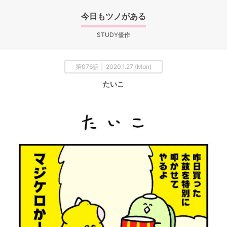
今日もツノがある
STUDY優作
第076話 │ 2020.1.27 (Mon)
たいこ