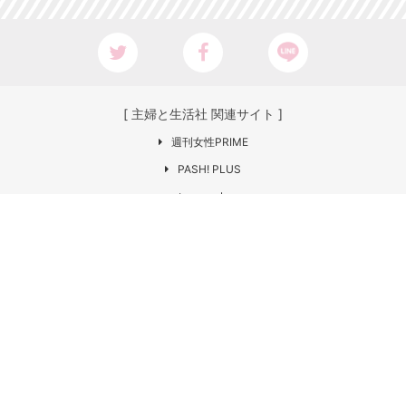
[ 主婦と生活社 関連サイト ]
週刊女性PRIME
PASH! PLUS
ar web
CHANTO
日本×アウトドア【cazual】
Web LEON
お問い合わせ
COPYRIGHT © SHUFU TO SEIKATSU SHA
CO.,LTD. All rights reserved.