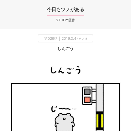
今日もツノがある
STUDY優作
第029話 │ 2019.3.4 (Mon)
しんごう