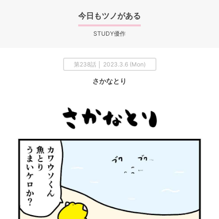
今日もツノがある
STUDY優作
第238話 │ 2023.3.6 (Mon)
さかなとり