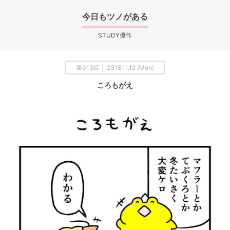
今日もツノがある
STUDY優作
第013話 │ 2018.11.12 (Mon)
ころもがえ