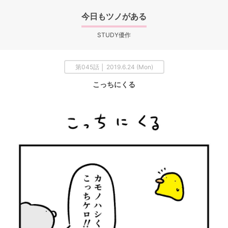
今日もツノがある
STUDY優作
第045話 │ 2019.6.24 (Mon)
こっちにくる