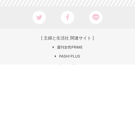
[ 主婦と生活社 関連サイト ]
週刊女性PRIME
PASH! PLUS
ar web
CHANTO
日本×アウトドア【cazual】
Web LEON
お問い合わせ
COPYRIGHT © SHUFU TO SEIKATSU SHA
CO.,LTD. All rights reserved.