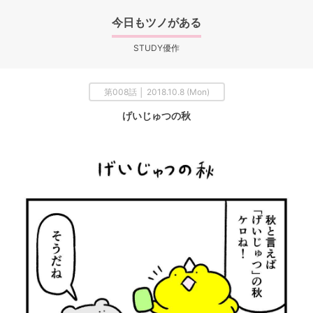
今日もツノがある
STUDY優作
第008話 │ 2018.10.8 (Mon)
げいじゅつの秋