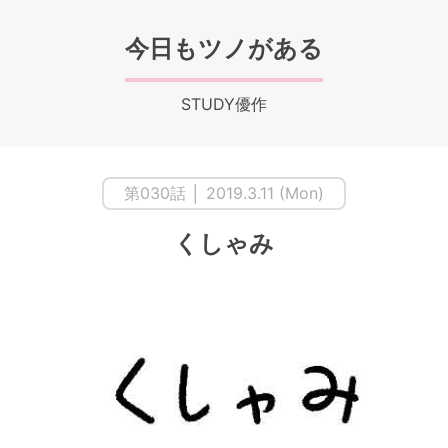
今日もツノがある
STUDY優作
第030話 │ 2019.3.11 (Mon)
くしゃみ