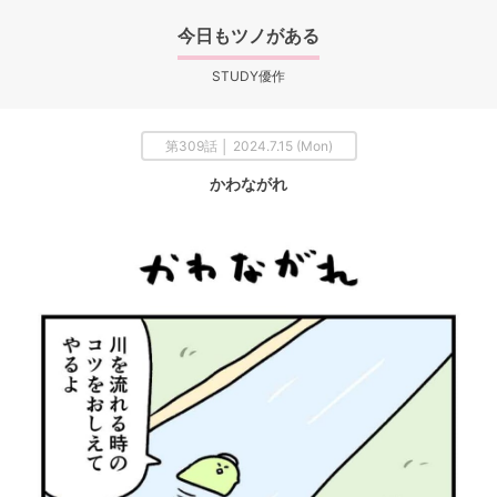
今日もツノがある
STUDY優作
第309話 │ 2024.7.15 (Mon)
かわながれ