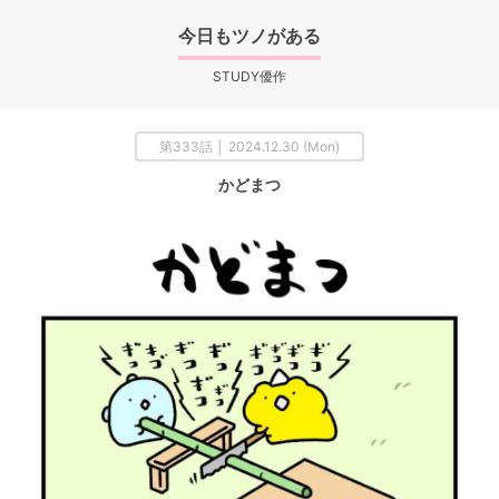
今日もツノがある
STUDY優作
第333話 │ 2024.12.30 (Mon)
かどまつ