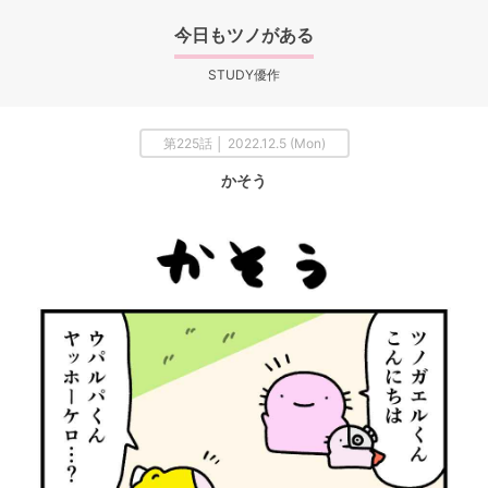
今日もツノがある
STUDY優作
第225話 │ 2022.12.5 (Mon)
かそう