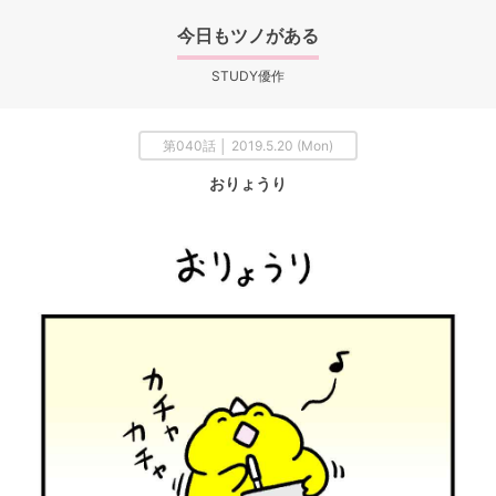
今日もツノがある
STUDY優作
第040話 │ 2019.5.20 (Mon)
おりょうり