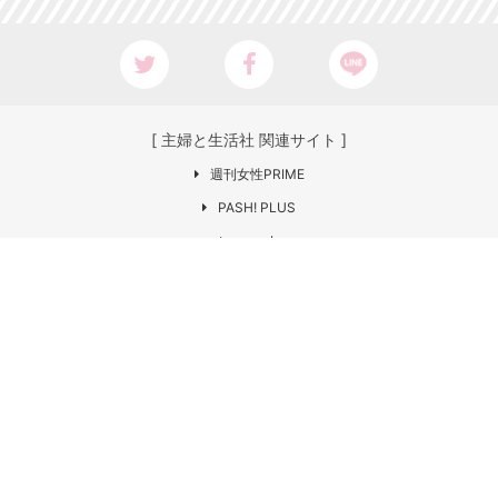
[ 主婦と生活社 関連サイト ]
週刊女性PRIME
PASH! PLUS
ar web
CHANTO
日本×アウトドア【cazual】
Web LEON
お問い合わせ
COPYRIGHT © SHUFU TO SEIKATSU SHA
CO.,LTD. All rights reserved.