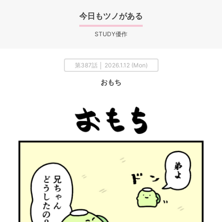
今日もツノがある
STUDY優作
第387話 │ 2026.1.12 (Mon)
おもち