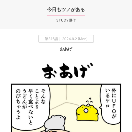
今日もツノがある
STUDY優作
第316話 │ 2024.9.2 (Mon)
おあげ