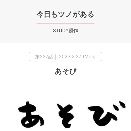
今日もツノがある
STUDY優作
第237話 │ 2023.2.27 (Mon)
あそび