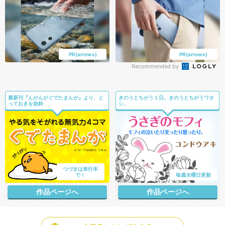
PR(arrows)
PR(arrows)
Recommended by
最新刊『んがんがぐでたまんが』より、と
きのうとちがう１日。きのうとちがうワタ
っておきを抜粋
シ。
つづきは単行本
で！
毎週水曜日更新
作品ページへ
作品ページへ