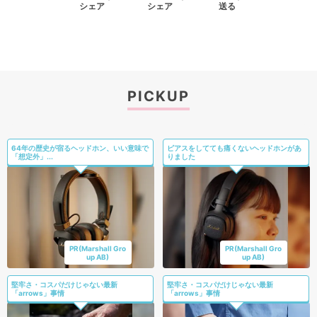
シェア
シェア
送る
PICKUP
64年の歴史が宿るヘッドホン、いい意味で
ピアスをしてても痛くないヘッドホンがあ
「想定外」...
りました
PR(Marshall Gro
PR(Marshall Gro
up AB)
up AB)
堅牢さ・コスパだけじゃない最新
堅牢さ・コスパだけじゃない最新
「arrows」事情
「arrows」事情