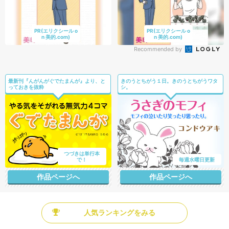
PR(エリクシール o
PR(エリクシール o
n 美的.com)
n 美的.com)
Recommended by
最新刊『んがんがぐでたまんが』より、と
きのうとちがう１日。きのうとちがうワタ
っておきを抜粋
シ。
つづきは単行本
で！
毎週水曜日更新
作品ページへ
作品ページへ
人気ランキングをみる