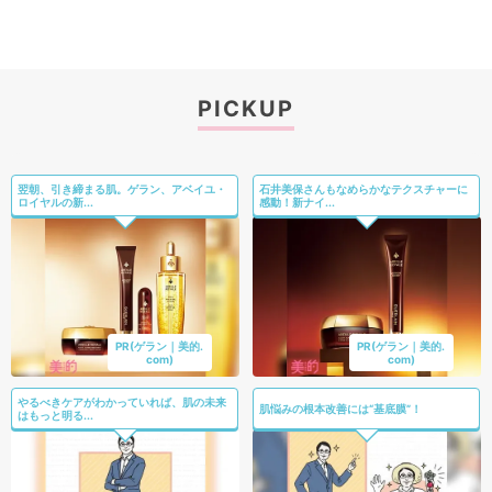
PICKUP
翌朝、引き締まる肌。ゲラン、アベイユ・
石井美保さんもなめらかなテクスチャーに
ロイヤルの新...
感動！新ナイ...
PR(ゲラン｜美的.
PR(ゲラン｜美的.
com)
com)
やるべきケアがわかっていれば、肌の未来
肌悩みの根本改善には“基底膜”！
はもっと明る...