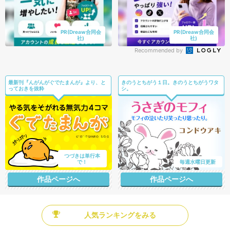
PR(Dreaw合同会
PR(Dreaw合同会
社)
社)
Recommended by
最新刊『んがんがぐでたまんが』より、と
きのうとちがう１日。きのうとちがうワタ
っておきを抜粋
シ。
つづきは単行本
で！
毎週水曜日更新
作品ページへ
作品ページへ
人気ランキングをみる