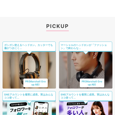
PICKUP
ガシガシ使えるヘッドホン。カッターでも
マーシャルのヘッドホンが「ファッショ
傷がつきにく...
ン」で終わらな...
PR(Marshall Gro
PR(Marshall Gro
up AB)
up AB)
SNSアカウントを着実に成長。実はみんな
SNSアカウントを着実に成長。実はみんな
ココ使って...
ココ使って...