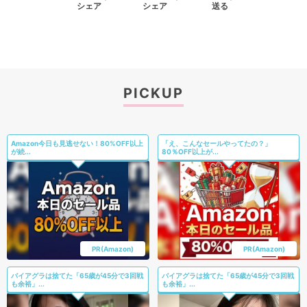
シェア
シェア
送る
PICKUP
Amazon今日も見逃せない！80%OFF以上
「え、こんなセールやってたの？」
が続...
80％OFF以上が...
PR(Amazon)
PR(Amazon)
バイアグラは捨てた「65歳が45分で3回戦
バイアグラは捨てた「65歳が45分で3回戦
も余裕」...
も余裕」...