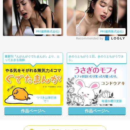
PR(健商株式会社)
PR(健商株式会社)
Recommended by
最新刊『んがんがぐでたまんが』より、と
きのうとちがう１日。きのうとちがうワタ
っておきを抜粋
シ。
つづきは単行本
で！
毎週水曜日更新
作品ページへ
作品ページへ