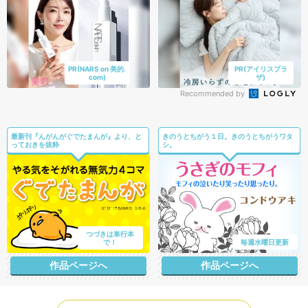
PR(NARS on 美的.
PR(アイリスプラ
com)
ザ)
Recommended by
最新刊『んがんがぐでたまんが』より、と
きのうとちがう１日。きのうとちがうワタ
っておきを抜粋
シ。
つづきは単行本
で！
毎週水曜日更新
作品ページへ
作品ページへ