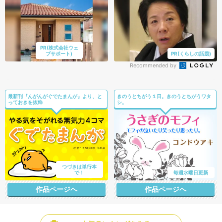
PR(株式会社ウェ
ブサポート)
PR(くらしの話題)
Recommended by
最新刊『んがんがぐでたまんが』より、と
きのうとちがう１日。きのうとちがうワタ
っておきを抜粋
シ。
つづきは単行本
で！
毎週水曜日更新
作品ページへ
作品ページへ