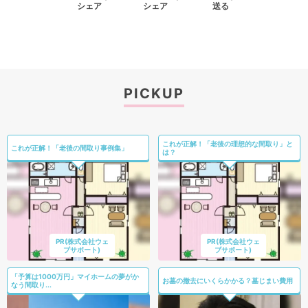
シェア
シェア
送る
PICKUP
これが正解！「老後の理想的な間取り」と
これが正解！「老後の間取り事例集」
は？
PR(株式会社ウェ
PR(株式会社ウェ
ブサポート)
ブサポート)
「予算は1000万円」マイホームの夢がか
お墓の撤去にいくらかかる？墓じまい費用
なう間取り...