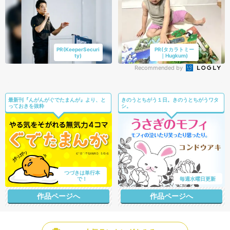
PR(KeeperSecuri
PR(タカラトミー
ty)
｜Hugkum)
Recommended by
最新刊『んがんがぐでたまんが』より、と
きのうとちがう１日。きのうとちがうワタ
っておきを抜粋
シ。
つづきは単行本
で！
毎週水曜日更新
作品ページへ
作品ページへ