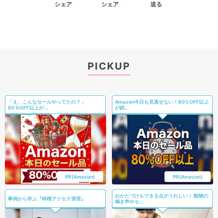
シェア
シェア
送る
PICKUP
「え、こんなセールやってたの？」
Amazon今日も見逃せない！80%OFF以上
80％OFF以上が...
が続...
PR(Amazon)
PR(Amazon)
おかたづけもできる点がうれしい！ 動物の
事例から学ぶ『特権アクセス管理』
鳴き声やセ...