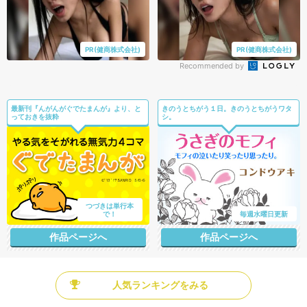
PR(健商株式会社)
PR(健商株式会社)
Recommended by
最新刊『んがんがぐでたまんが』より、と
きのうとちがう１日。きのうとちがうワタ
っておきを抜粋
シ。
つづきは単行本
で！
毎週水曜日更新
作品ページへ
作品ページへ
人気ランキングをみる