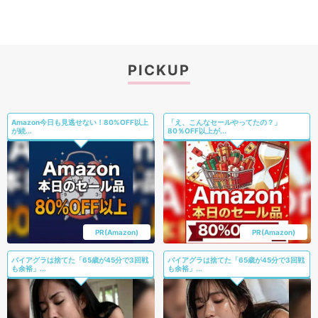
PICKUP
Amazon今日も見逃せない！80%OFF以上
「え、こんなセールやってたの？」
が続...
80％OFF以上が...
PR(Amazon)
PR(Amazon)
バイアグラは捨てた「65歳が45分で3回戦
バイアグラは捨てた「65歳が45分で3回戦
も余裕」...
も余裕」...